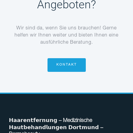
Angeboten?
Wir sind da, wenn Sie uns brauchen! Gerne
helfen wir Ihnen weiter und bieten Ihnen eine
ausführliche Beratung.
KONTAKT
𝗛𝗮𝗮𝗿𝗲𝗻𝘁𝗳𝗲𝗿𝗻𝘂𝗻𝗴 – Medizinische
𝗛𝗮𝘂𝘁𝗯𝗲𝗵𝗮𝗻𝗱𝗹𝘂𝗻𝗴𝗲𝗻 𝗗𝗼𝗿𝘁𝗺𝘂𝗻𝗱 –