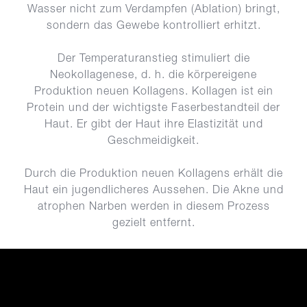
Wasser nicht zum Verdampfen (Ablation) bringt,
sondern das Gewebe kontrolliert erhitzt.
Der Temperaturanstieg stimuliert die
Neokollagenese, d. h. die körpereigene
Produktion neuen Kollagens. Kollagen ist ein
Protein und der wichtigste Faserbestandteil der
Haut. Er gibt der Haut ihre Elastizität und
Geschmeidigkeit.
Durch die Produktion neuen Kollagens erhält die
Haut ein jugendlicheres Aussehen. Die Akne und
atrophen Narben werden in diesem Prozess
gezielt entfernt.